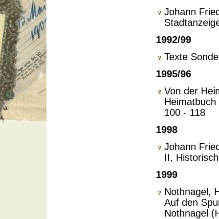
Johann Fried
Stadtanzeige
1992/99
Texte Sonde
1995/96
Von der Hei
Heimatbuch 1
100 - 118
1998
Johann Friedr
II, Historis
1999
Nothnagel, H
Auf den Spur
Nothnagel (H