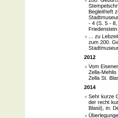
200. Geburt
Stempelschne
Begleitheft 
Stadtmuseums
- 4 (S. 5 - 
Friedenstein
... zu Lebze
zum 200. Geb
Stadtmuseum
2012
Vom Eisenerz 
Zella-Mehlis
Zella St. Bla
2014
Sehr kurze G
der recht ku
Blasii), in:
Überlegunge