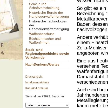
Wissen nicht s
Gravur und
So gibt es ein
Schaftverscheidung
Historische Berufe der
Bezeichnung "B
Handfeuerwaffenfertigung
Metallfärbeve
Historische Technologien
Bader, dessen
der
nachvollzogen
Handfeuerwaffenfertigung
Waffenbeschuss
Anders verhäl
Büchsenmacher und
einem Einsatz
Waffenfirmen
Zella-Mehliser
Stadt- und
angeboten wir
Regionalgeschichte sowie
Volkskunde
Eine aus heuti
NachDenkensWertes
versehene Tec
Waffenfertigun
Damaststahl. 
Druckansicht
verschiedenen
Inhaltsverzeichnis
Kontakt-Formular
Auch sind bei
Jahrhunderten
Sie sind der 73692. Besucher
Metalllegierun
kaum mehr bek