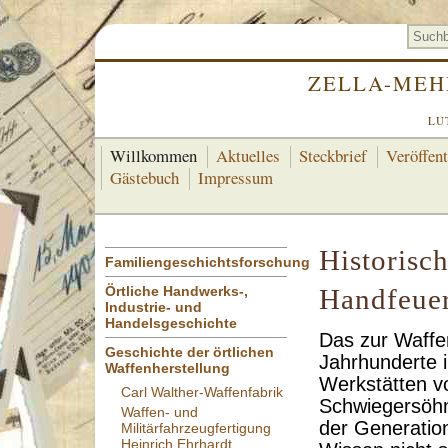
ZELLA-MEH
LU
Willkommen
Aktuelles
Steckbrief
Veröffen
Gästebuch
Impressum
Historisc
Familiengeschichtsforschung
Örtliche Handwerks-,
Handfeuer
Industrie- und
Handelsgeschichte
Das zur Waffe
Geschichte der örtlichen
Jahrhunderte 
Waffenherstellung
Werkstätten v
Carl Walther-Waffenfabrik
Schwiegersöhn
Waffen- und
der Generatio
Militärfahrzeugfertigung
Heinrich Ehrhardt