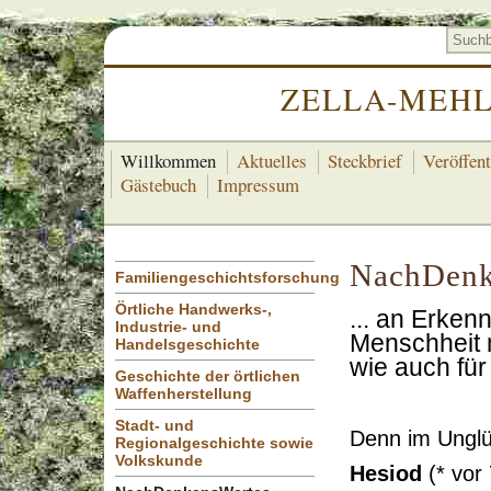
ZELLA-MEHL
Willkommen
Aktuelles
Steckbrief
Veröffen
Gästebuch
Impressum
NachDenk
Familiengeschichtsforschung
Örtliche Handwerks-,
... an Erken
Industrie- und
Menschheit 
Handelsgeschichte
wie auch fü
Geschichte der örtlichen
Waffenherstellung
Stadt- und
Denn im Unglü
Regionalgeschichte sowie
Volkskunde
Hesiod
(* vor 