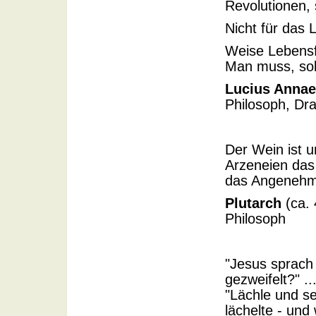
Revolutionen,
Nicht für das 
Weise Lebensf
Man muss, sola
Lucius Anna
Philosoph, Dra
Der Wein ist u
Arzeneien das
das Angenehm
Plutarch
(ca. 
Philosoph
"Jesus sprach
gezweifelt?" 
"Lächle und s
lächelte - und