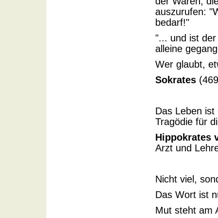
der Waren, die
auszurufen: "W
bedarf!"
"... und ist d
alleine gegang
Wer glaubt, et
Sokrates
(469 
Das Leben ist
Tragödie für d
Hippokrates 
Arzt und Lehr
Nicht viel, so
Das Wort ist n
Mut steht am 