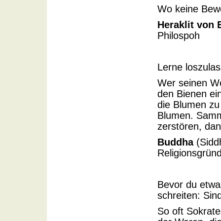
Wo keine Beweg
Heraklit von
Philospoh
Lerne loszulas
Wer seinen Wo
den Bienen ei
die Blumen zu 
Blumen. Samml
zerstören, da
Buddha
(Siddh
Religionsgrün
Bevor du etwas
schreiten: Sin
So oft Sokrate