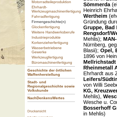
Motorradteileproduktion
Sömmerda
(e
Ehrhardt-
Heinrich Ehrhar
Werkzeugmaschinenfertigung
Wertheim
(eh
Fahrradfertigung
Gründung durc
Firmengeschichte(n)
Gruppe, Bad 
Glockenfertigung
Weitere Handwerksberufe
Rengsdorf/W
Industrieprodukte
Mehlis);
MAN-
Korkenzieherfertigung
Nürnberg, gegr
Wasserbetriebene
Blasii);
Opel, 
Gewerke
1896 von Heinr
Werkzeugfertigung
Mellrichstadt
Büromaschinenfertigung
Rheinmetall 
Geschichte der örtlichen
Ehrhardt aus Ze
Waffenherstellung
Leifers/Südtir
Stadt- und
von Willi Seeb
Regionalgeschichte sowie
KG, Kreuzwe
Volkskunde
Mehlis),
Wesc
NachDenkensWertes
Wesche u. Conr
Bosserhoff 
Druckansicht
in Mehlis)