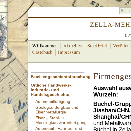
ZELLA-MEH
LU
Willkommen
Aktuelles
Steckbrief
Veröffen
Gästebuch
Impressum
Firmenges
Familiengeschichtsforschung
Örtliche Handwerks-,
Auswahl ausw
Industrie- und
Wurzeln:
Handelsgeschichte
Automobilfertigung
Büchel-Grupp
Geologie, Bergbau und
Jiashan/CHN,
Eisenmetallurgie
Shanghai/CHN
Eisen-, Stahl- u.
und Metallwar
Messingkurzwarenfertigung
Automobil-, Fahrrad- und
Büchel in Zella