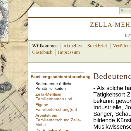
ZELLA-MEH
LU
Willkommen
Aktuelles
Steckbrief
Veröffen
Gästebuch
Impressum
Bedeutend
Familiengeschichtsforschung
Bedeutende örtliche
- Als solche h
Persönlichkeiten
Tätigkeitsort Z
Zella-Mehliser
Familiennamen und
bekannt gewo
Eigene
Industrielle, J
Familienforschung(en)
Sänger, Schau
Arbeitskreis
bildende Künst
Familienforschung Zella-
Mehlis
Musikwissenscha
Die Familie(n) von