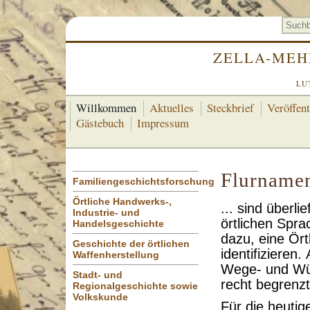
ZELLA-MEH
LU
Willkommen
Aktuelles
Steckbrief
Veröffen
Gästebuch
Impressum
Flurname
Familiengeschichtsforschung
Örtliche Handwerks-,
... sind überl
Industrie- und
örtlichen Spra
Handelsgeschichte
dazu, eine Ört
Geschichte der örtlichen
identifizieren.
Waffenherstellung
Wege- und Wüs
Stadt- und
recht begrenzt
Regionalgeschichte sowie
Volkskunde
Für die heuti