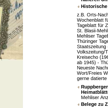
Historische
z.B. Orts-Nach
Wochenblatt fü
Tageblatt für 
St. Blasii-Meh
Mehliser Tageb
Thüringer Tage
Staatszeitung 
Volkszeitung/T
Kreisecho (19
ab 1945) - Thü
Neueste Nachr
Wort/Freies W
gerne datierte 
Ruppberger
Heimatblät
Mehliser Anz
Belege zu Z