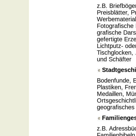
z.B. Briefböge
Preisblätter, 
Werbemateriali
Fotografische 
grafische Dars
gefertigte Er
Lichtputz- od
Tischglocken,
und Schäfter
Stadtgeschi
Bodenfunde, E
Plastiken, Fr
Medaillen, Mü
Ortsgeschichtl
geografisches 
Familienges
z.B. Adressbü
Familienbibeln