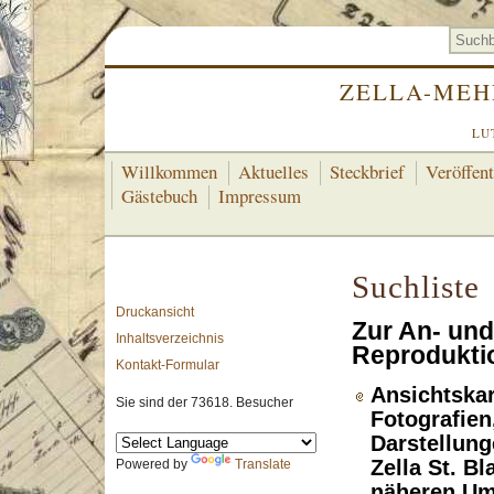
ZELLA-MEH
LU
Willkommen
Aktuelles
Steckbrief
Veröffen
Gästebuch
Impressum
Suchliste
Druckansicht
Zur An- und
Inhaltsverzeichnis
Reproduktio
Kontakt-Formular
Ansichtskar
Sie sind der 73618. Besucher
Fotografien
Darstellung
Zella St. Bl
Powered by
Translate
näheren U