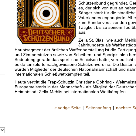
Schützenbund gegründet. Ger
es, der sich von nun an nebe
Sänger stark für die staatlic
Vaterlandes engangierte. Albe
zum Bundesvorsitzenden gewä
Tätigkeit bis zu seinem Tod üb
aus.
Zella St. Blasii wie auch Mehl
Jahrhunderte als Waffenstädte
Hauptsegment der örtlichen Waffenherstellung ist die Fertigu
und Zimmerstutzen sowie von Scheiben- und Sportpistolen he
Bedeutung gerade das sportliche Schießen hatte, verdeutlicht d
beide Einzelorte nachgewiesene Schützenvereine. Die Besten 
wurden Mitglieder der deutschen Nationalmannschaft und nahm
internationalen Schießwettkämpfen teil.
Heute vertritt die Trap-Schützin Christiane Göhring - Weltmeist
Europameisterin in der Mannschaft - als Mitglied der Deutsche
Heimatstadt Zella-Mehlis bei internationalen Wettkämpfen.
« vorige Seite
|
Seitenanfang
|
nächste Se