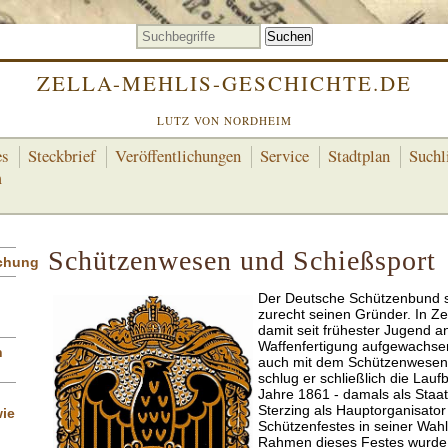
ZELLA-MEHLIS-GESCHICHTE.DE
LUTZ VON NORDHEIM
es
Steckbrief
Veröffentlichungen
Service
Stadtplan
Suchl
m
Schützenwesen und Schießsport
schung
Der Deutsche Schützenbund sie
zurecht seinen Gründer. In Zel
damit seit frühester Jugend a
Waffenfertigung aufgewachsen
n
auch mit dem Schützenwesen i
schlug er schließlich die Lauf
Jahre 1861 - damals als Staat
Sterzing als Hauptorganisato
ie
Schützenfestes in seiner Wah
Rahmen dieses Festes wurde