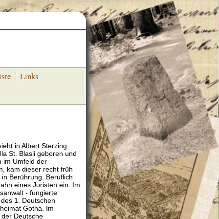
iste
Links
ht in Albert Sterzing
la St. Blasii geboren und
n im Umfeld der
, kam dieser recht früh
n Berührung. Beruflich
bahn eines Juristen ein. Im
sanwalt - fungierte
r des 1. Deutschen
lheimat Gotha. Im
 der Deutsche